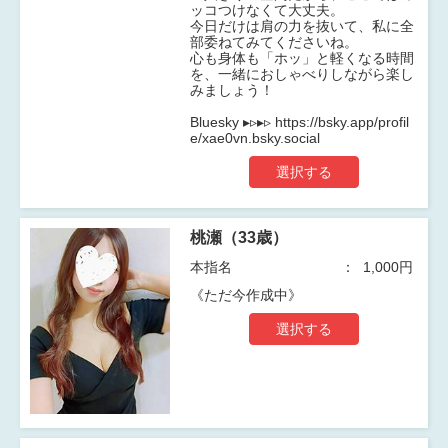
ッコつけなくて大丈夫。
今日だけは肩の力を抜いて、私に全
部委ねてみてくださいね。
心も身体も「ホッ」と軽くなる時間
を、一緒におしゃべりしながら楽し
みましょう！
Bluesky ▸︎▹︎▸︎▹︎ https://bsky.app/profil
e/xae0vn.bsky.social
選択する
桃瀬（33歳）
本指名
1,000円
《ただ今作成中》
選択する