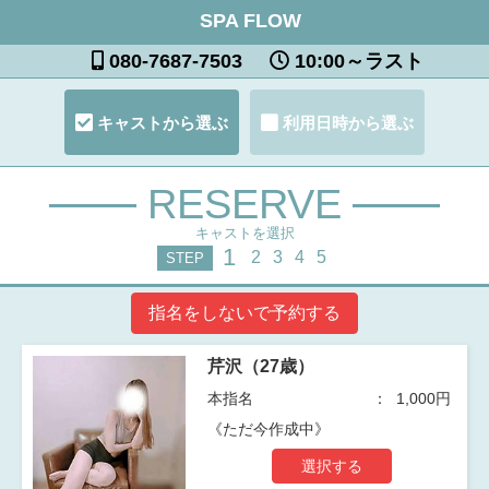
SPA FLOW
080-7687-7503
10:00～ラスト
キャストから選ぶ
利用日時から選ぶ
RESERVE
キャストを選択
1
2
3
4
5
STEP
指名をしないで予約する
芹沢（27歳）
本指名
1,000円
《ただ今作成中》
選択する