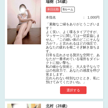
瑞樹（34歳）
本日出勤
Bルーム
本指名
1,000円
「素敵なご縁をありがとうございま
す！
よく笑い、よく喋るタイプですが、
マッサージに関しては一切妥協しま
せん。『この細い体のどこにそんな
力が？』と言われるほどの強圧で、
あなたの疲れを根こそぎ解き放ちま
す。
日常を忘れさせる贅沢な空間で、あ
なたが一番求めている場所をダイレ
クトに狙い撃ち。
私の確かな技術と、大人女子ならで
はの包容力で、あなたの感度を呼び
覚まします。
忘れられない特別なひととき、私に
預けてみてくださいね。」
選択する
北村（28歳）