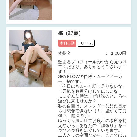
橘（27歳）
本日出勤
Bルーム
本指名
1,000円
​数あるプロフィールの中から見つけ
てくださり、ありがとうございま
す！
SPA FLOWの自称・ムードメーカ
ー、橘です。
​「今日はちょっと話し足りないな」
「元気をお裾分けしてほしいな」
……そんな時は、ぜひ私のところへ
遊びに来ませんか？
​私の自慢は、スレンダーな見た目か
らは想像できない（！）温かくて力
強い、魔法の手。
ゆっくり深い圧でお疲れの場所を捉
えながら、あなたの「頑張り」を一
つひとつ解きほぐしていきます。
​二人きりの空間だから、ここではカ