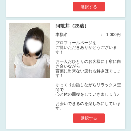
選択する
阿散井（28歳）
本指名
1,000円
プロフィールページを
ご覧いただきありがとうございま
す！
お一人おひとりのお客様に丁寧に向
き合いながら
言葉に出来ない疲れも解きほぐしま
す！
ゆっくりお話しながらリラックス空
間で
心と体の回復をしていきましょう♪
お会いできるのを楽しみにしていま
す。
選択する