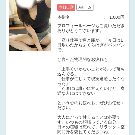
本日出勤
Aルーム
本指名
1,000円
プロフィールページもご覧いただき
ありがとうございます。
「座り仕事で肩と腰が」「今日は1
日歩いたからふくらはぎがパンパン
で」
と言った物理的なお疲れも
「上手くいかないことがあって落ち
込んでる」
「仕事が忙しくて現実逃避したくな
った」
「たまには誰かに甘えたいけど、身
近な人にはできない」
という心のお疲れも、ぜひお任せく
ださい。
大人にだって甘えることは必要で
す。いつもの頑張っている自分・
日々の喧騒は忘れて、リラックス空
間に身を委ねてくださいね。